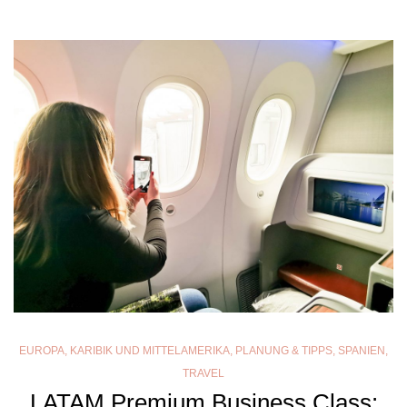
EUROPA
,
KARIBIK UND MITTELAMERIKA
,
PLANUNG & TIPPS
,
SPANIEN
,
TRAVEL
LATAM Premium Business Class: