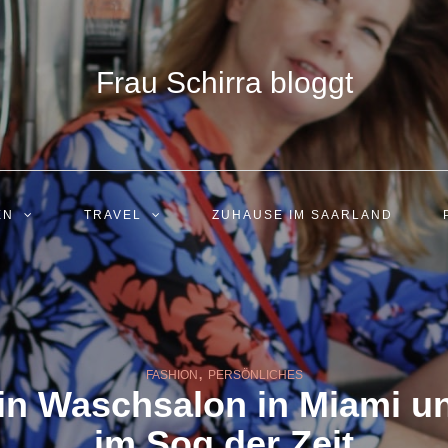
Frau Schirra bloggt
EN
TRAVEL
ZUHAUSE IM SAARLAND
,
FASHION
PERSÖNLICHES
in Waschsalon in Miami u
im Sog der Zeit