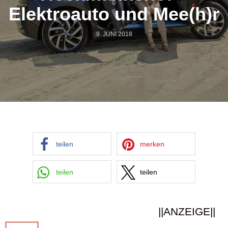
Elektroauto und Mee(h)r
9. JUNI 2018
teilen
merken
teilen
teilen
||ANZEIGE||