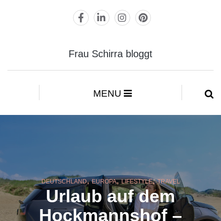
Frau Schirra bloggt
MENU
,
,
,
DEUTSCHLAND
EUROPA
LIFESTYLE
TRAVEL
Urlaub auf dem
Hockmannshof –