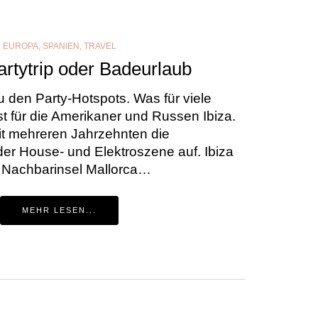
EUROPA
,
SPANIEN
,
TRAVEL
artytrip oder Badeurlaub
zu den Party-Hotspots. Was für viele
st für die Amerikaner und Russen Ibiza.
eit mehreren Jahrzehnten die
er House- und Elektroszene auf. Ibiza
e Nachbarinsel Mallorca…
MEHR LESEN...