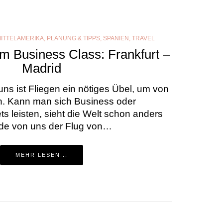
MITTELAMERIKA
,
PLANUNG & TIPPS
,
SPANIEN
,
TRAVEL
 Business Class: Frankfurt –
Madrid
uns ist Fliegen ein nötiges Übel, um von
. Kann man sich Business oder
s leisten, sieht die Welt schon anders
rde von uns der Flug von…
MEHR LESEN...