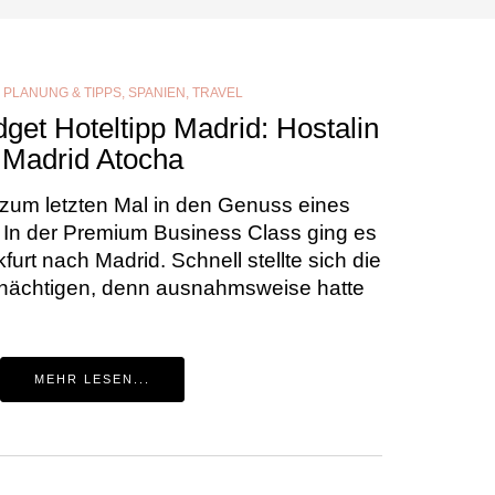
,
PLANUNG & TIPPS
,
SPANIEN
,
TRAVEL
get Hoteltipp Madrid: Hostalin
Madrid Atocha
 zum letzten Mal in den Genuss eines
 In der Premium Business Class ging es
urt nach Madrid. Schnell stellte sich die
r nächtigen, denn ausnahmsweise hatte
MEHR LESEN...