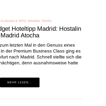
,
PLANUNG & TIPPS
,
SPANIEN
,
TRAVEL
get Hoteltipp Madrid: Hostalin
Madrid Atocha
 zum letzten Mal in den Genuss eines
 In der Premium Business Class ging es
urt nach Madrid. Schnell stellte sich die
r nächtigen, denn ausnahmsweise hatte
MEHR LESEN...