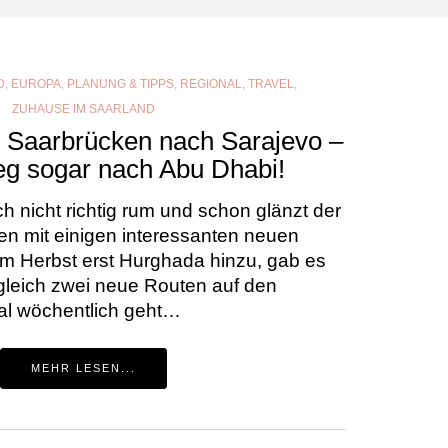
D
,
EUROPA
,
PLANUNG & TIPPS
,
REGIONAL
,
TRAVEL
,
ZUHAUSE IM SAARLAND
n Saarbrücken nach Sarajevo –
eg sogar nach Abu Dhabi!
h nicht richtig rum und schon glänzt der
en mit einigen interessanten neuen
im Herbst erst Hurghada hinzu, gab es
gleich zwei neue Routen auf den
mal wöchentlich geht…
MEHR LESEN...