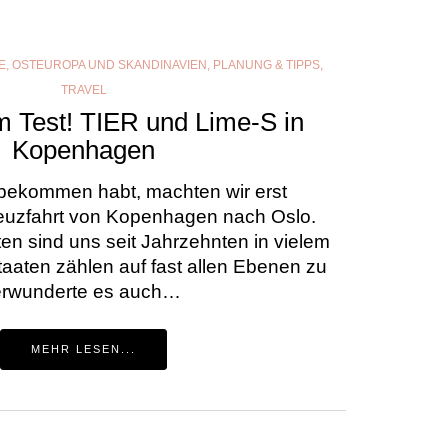
E
,
OSTEUROPA UND SKANDINAVIEN
,
PLANUNG & TIPPS
,
TRAVEL
m Test! TIER und Lime-S in
Kopenhagen
itbekommen habt, machten wir erst
Kreuzfahrt von Kopenhagen nach Oslo.
en sind uns seit Jahrzehnten in vielem
taaten zählen auf fast allen Ebenen zu
verwunderte es auch…
MEHR LESEN...