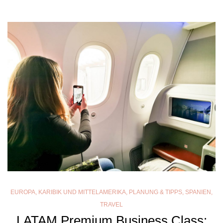
EUROPA
,
KARIBIK UND MITTELAMERIKA
,
PLANUNG & TIPPS
,
SPANIEN
,
TRAVEL
LATAM Premium Business Class: