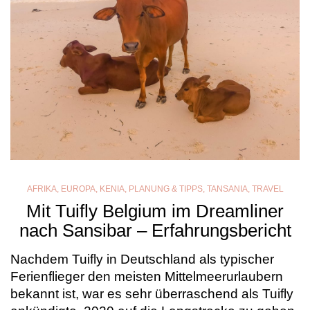
AFRIKA
,
EUROPA
,
KENIA
,
PLANUNG & TIPPS
,
TANSANIA
,
TRAVEL
Mit Tuifly Belgium im Dreamliner
nach Sansibar – Erfahrungsbericht
Nachdem Tuifly in Deutschland als typischer
Ferienflieger den meisten Mittelmeerurlaubern
bekannt ist, war es sehr überraschend als Tuifly