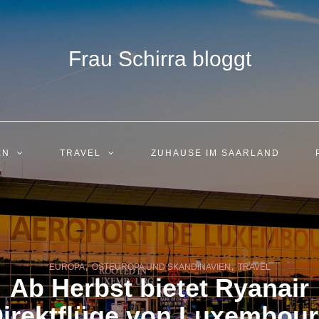
Frau Schirra bloggt
EN
TRAVEL
ZUHAUSE IM SAARLAND
,
,
EUROPA
OSTEUROPA UND SKANDINAVIEN
TRAVEL
Ab Herbst bietet Ryanair
irektflüge von Luxembou