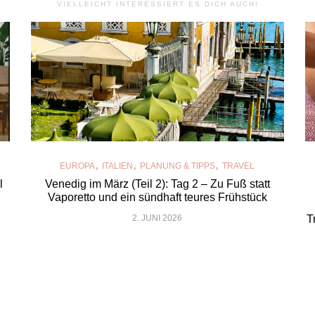
VIELLEICHT INTERESSIERT ES DICH AUCH!
,
,
,
EUROPA
ITALIEN
PLANUNG & TIPPS
TRAVEL
l
Venedig im März (Teil 2): Tag 2 – Zu Fuß statt
Vaporetto und ein sündhaft teures Frühstück
2. JUNI 2026
T