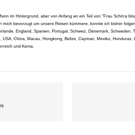
 Mann im Hintergrund, aber von Anfang an ein Teil von "Frau Schirra bl
ch mich bevorzugt um unsere Reisen kümmere, konnte ich bisher folg
rlande, England, Spanien, Portugal, Schweiz, Dänemark, Schweden, Ts
n, USA, China, Macau, Hongkong, Belize, Cayman, Mexiko, Honduras, L
rreich und Kenia.
ys