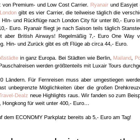
t von Premium- und Low Cost Carrier.
Ryanair
und Easyjet d
London
gibt es vier Carrier, die teilweise täglich die vers
 HIn- und Rückflüge nach London City für unter 80,- Euro in
,- Euro. Ryanair fliegt je nach Saison teils täglich Stanst
etet aber British Airways! Regelmäßig 7,- Euro One Way
Hin- und Zurück gibt es oft Flüge ab circa 44,- Euro.
ßstädte
in ganz Europa. Bei Städten wie Berlin,
Mailand
,
Po
 Pauschalreisen werden größtenteils mit Luxair Tours durchg
20 Ländern. Für Fernreisen muss aber umgestiegen werden
ast unbegrenzte Möglichkeiten über die großen Drehkreuze
Travel-Dealz
neue Highlights raus. Wir fanden so zum Beispi
, Hongkong für weit unter 400,- Euro…
uf dem ECONOMY Parkplatz bereits ab 5,- Euro am Tag!