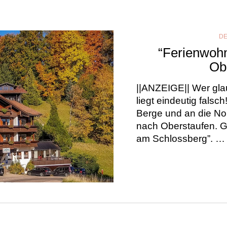
D
“Ferienwoh
Ob
||ANZEIGE|| Wer glau
liegt eindeutig fals
Berge und an die Nor
nach Oberstaufen. 
am Schlossberg”. …