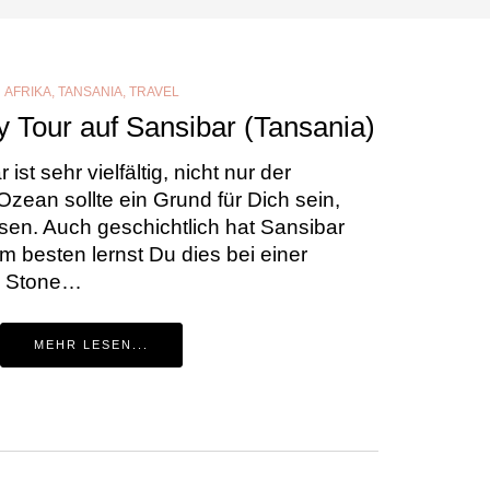
AFRIKA
,
TANSANIA
,
TRAVEL
y Tour auf Sansibar (Tansania)
st sehr vielfältig, nicht nur der
Ozean sollte ein Grund für Dich sein,
sen. Auch geschichtlich hat Sansibar
Am besten lernst Du dies bei einer
h Stone…
MEHR LESEN...