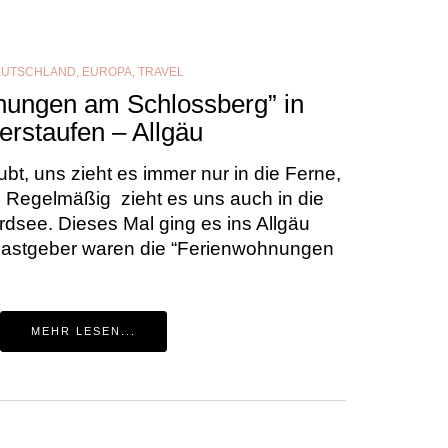
EUTSCHLAND
,
EUROPA
,
TRAVEL
nungen am Schlossberg” in
erstaufen – Allgäu
bt, uns zieht es immer nur in die Ferne,
ch! Regelmäßig zieht es uns auch in die
dsee. Dieses Mal ging es ins Allgäu
Gastgeber waren die “Ferienwohnungen
MEHR LESEN...