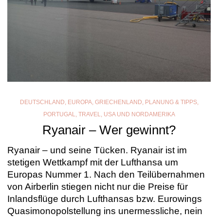
DEUTSCHLAND
,
EUROPA
,
GRIECHENLAND
,
PLANUNG & TIPPS
,
PORTUGAL
,
TRAVEL
,
USA UND NORDAMERIKA
Ryanair – Wer gewinnt?
Ryanair – und seine Tücken. Ryanair ist im
stetigen Wettkampf mit der Lufthansa um
Europas Nummer 1. Nach den Teilübernahmen
von Airberlin stiegen nicht nur die Preise für
Inlandsflüge durch Lufthansas bzw. Eurowings
Quasimonopolstellung ins unermessliche, nein