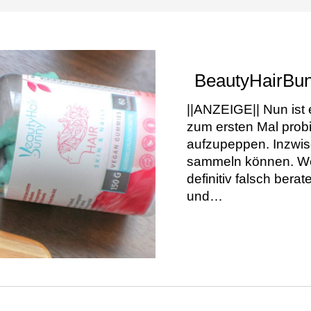
BeautyHairBun
||ANZEIGE|| Nun ist 
zum ersten Mal prob
aufzupeppen. Inzwis
sammeln können. Wer 
definitiv falsch ber
und…